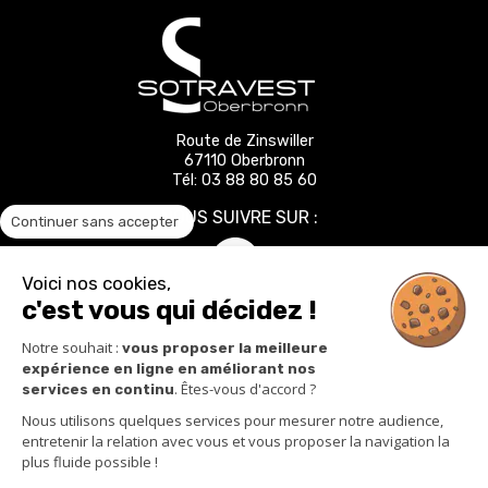
Route de Zinswiller
67110 Oberbronn
Tél:
03 88 80 85 60
NOUS SUIVRE SUR :
Continuer sans accepter
Voici nos cookies,
c'est vous qui décidez !
Notre souhait :
vous proposer la meilleure
expérience en ligne en améliorant nos
SOTRAVEST
. Êtes-vous d'accord ?
services en continu
EMPLOI
Nous utilisons quelques services pour mesurer notre audience,
entretenir la relation avec vous et vous proposer la navigation la
CONTACT
plus fluide possible !